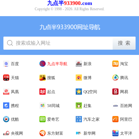
百度
九点半导航
新浪
淘宝
天猫
搜狐
微博
腾讯
凤凰
起点
QQ空间
网易
携程
58同城
赶集
百姓网
优酷
爱奇艺
汽车之家
阿里巴
巴
央视网
东方财富
新华网
太平洋