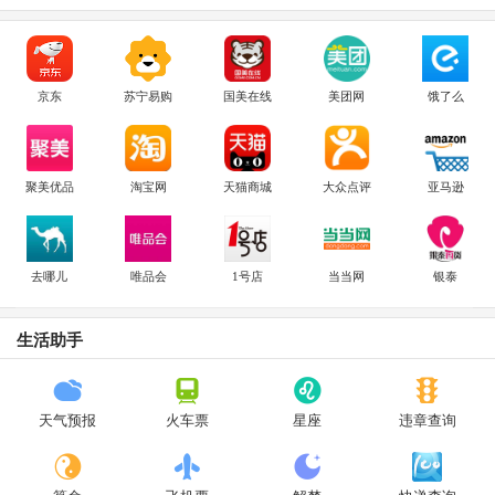
京东
苏宁易购
国美在线
美团网
饿了么
聚美优品
淘宝网
天猫商城
大众点评
亚马逊
去哪儿
唯品会
1号店
当当网
银泰
生活助手
天气预报
火车票
星座
违章查询